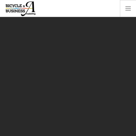
PROFESSIONISTI
ASPIRANTI MECCANICI
BIOMECCANICA
BIKE EXPERIENCE
BRAND TECH
HOW TO
CONTATTI
ACCEDI
RICERCA