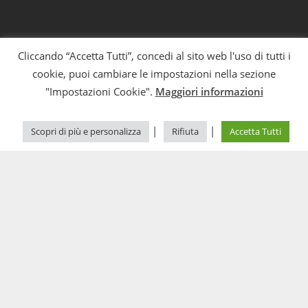
Cliccando “Accetta Tutti”, concedi al sito web l'uso di tutti i
cookie, puoi cambiare le impostazioni nella sezione
"Impostazioni Cookie".
Maggiori informazioni
|
|
Scopri di più e personalizza
Rifiuta
Accetta Tutti
CASE STUDY
Neque porro quisquam est, qui dolorem ipsum quia dolor sit amet,
consectetur, adipisci velit, sed quia non numquam eius modi tempora
incidunt ut labore et dolore magnam aliquam quaerat voluptatem. Ut enim
ad minima veniam, quis nostrum exercitationem ullam corporis suscipit